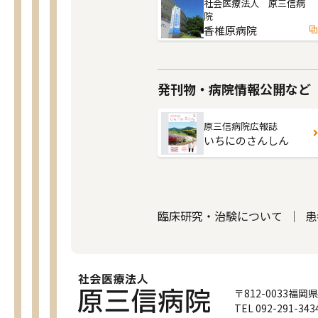
社会医療法人 原三信病
院
香椎原病院
発刊物・病院情報公開など
原三信病院広報誌
いちにのさんしん
臨床研究・治験について
患
〒812-0033
福岡県
TEL 092-291-343