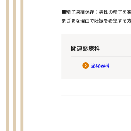
■精子凍結保存：男性の精子を
まざまな理由で妊娠を希望する
関連診療科
泌尿器科