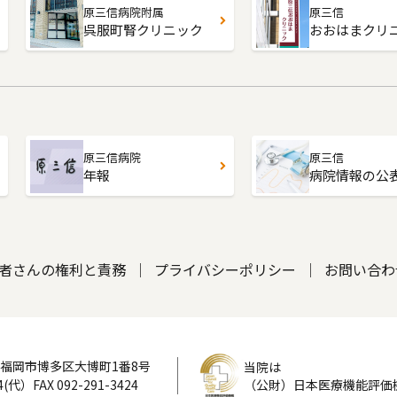
原三信病院附属
原三信
呉服町腎クリニック
おおはまクリ
原三信病院
原三信
年報
病院情報の公
者さんの権利と責務
プライバシーポリシー
お問い合わ
福岡市博多区大博町1番8号
当院は
4(代）FAX 092-291-3424
（公財）日本医療機能評価