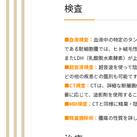
検査
■血液検査：
血液中の特定のタ
である胚細胞腫では、ヒト絨毛性
またLDH（乳酸脱水素酵素）が
■超音波検査：
超音波を使って
どの他の疾患との鑑別も可能で
■CT検査：
CTは、詳細な断層
要に応じて、造影剤を使用するこ
■MRI検査：
CTと同様に精巣・
■精巣摘除術：
腫瘍の性質を詳