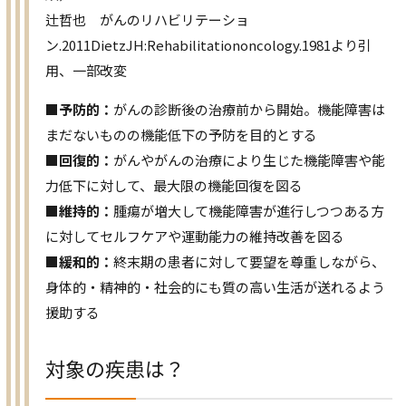
辻哲也 がんのリハビリテーショ
ン.2011DietzJH:Rehabilitationoncology.1981より引
用、一部改変
■予防的：
がんの診断後の治療前から開始。機能障害は
まだないものの機能低下の予防を目的とする
■回復的：
がんやがんの治療により生じた機能障害や能
力低下に対して、最大限の機能回復を図る
■維持的：
腫瘍が増大して機能障害が進行しつつある方
に対してセルフケアや運動能力の維持改善を図る
■緩和的：
終末期の患者に対して要望を尊重しながら、
身体的・精神的・社会的にも質の高い生活が送れるよう
援助する
対象の疾患は？