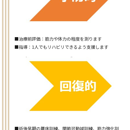
■治療前評価：筋力や体力の程度を測ります
■指導：1人でもリハビリできるよう支援します
■術後早期の離床訓練、関節可動域訓練、筋力強化訓